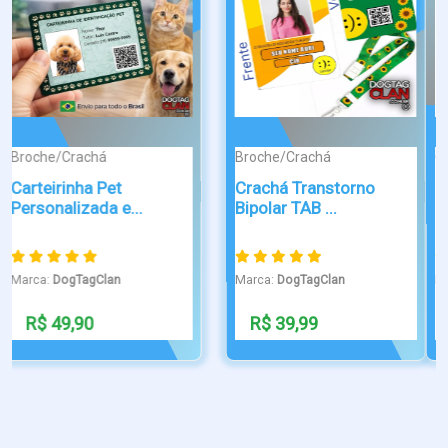
CLASSIC
PONTA DE DIAM...
Dog Tag - Venci o
Dog tag Paraquedista
Covid-19
velame
Marca:
DogTagClan
Marca:
DogTagClan
R$ 29,90
R$ 99,00