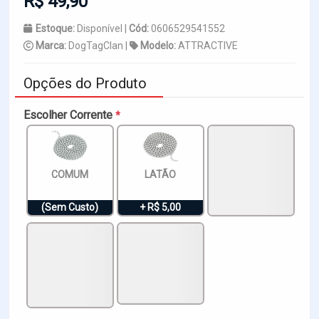
R$ 49,90
Estoque:
Disponível |
Cód:
0606529541552
Marca:
DogTagClan |
Modelo:
ATTRACTIVE
Opções do Produto
Escolher Corrente
*
COMUM
LATÃO
(Sem Custo)
+ R$ 5,00