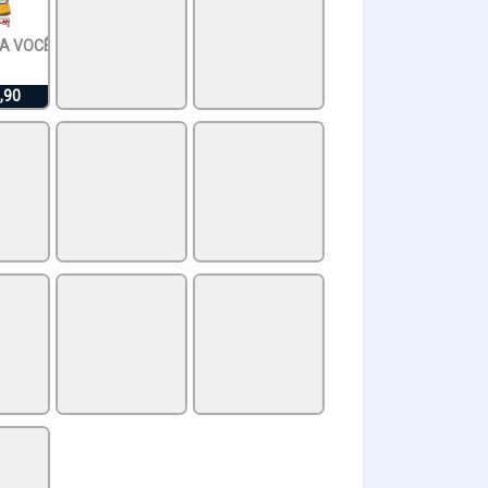
VOCÊ É ESPECIAL
,90