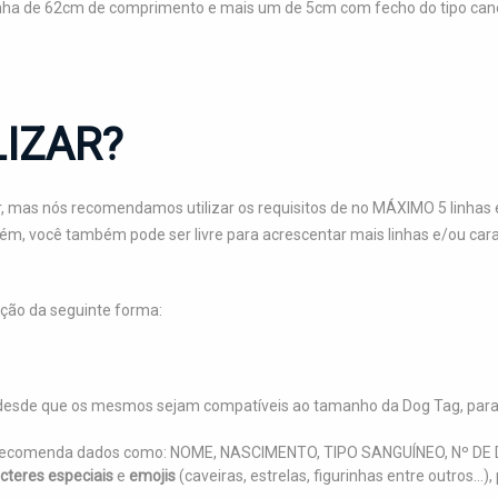
inha de 62cm de comprimento e mais um de 5cm com fecho do tipo canoa
IZAR?
, mas nós recomendamos utilizar os requisitos de no MÁXIMO 5 linhas e
orém, você também pode ser livre para acrescentar mais linhas e/ou c
ção da seguinte forma:
r, desde que os mesmos sejam compatíveis ao tamanho da Dog Tag, par
an recomenda dados como: NOME, NASCIMENTO, TIPO SANGUÍNEO, Nº D
cteres especiais
e
emojis
(caveiras, estrelas, figurinhas entre outros..