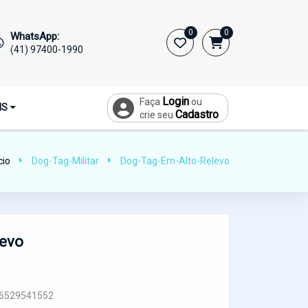
0
0
WhatsApp:
(41) 97400-1990
Login
Faça
ou
IS
Cadastro
crie seu
cio
Dog-Tag-Militar
Dog-Tag-Em-Alto-Relevo
levo
6529541552