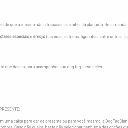
desde que a mesma não ultrapasse os limites da plaqueta. Recomendamo
cteres especiais
e
emojis
(caveiras, estrelas, figurinhas entre outros..
:
nte que deseja, para acompanhar sua dog tag, sendo eles:
PRESENTE:
m uma caixa para dar de presente ou para você mesmo, a DogTagClan 
ompra. Caso não queira, basta não selecionar nenhuma das opções dis