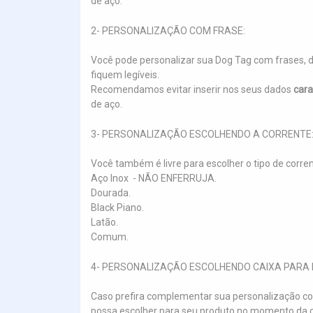
de aço.
2- PERSONALIZAÇÃO COM FRASE:
Você pode personalizar sua Dog Tag com frases, 
fiquem legíveis.
Recomendamos evitar inserir nos seus dados
cara
de aço.
3- PERSONALIZAÇÃO ESCOLHENDO A CORRENTE
Você também é livre para escolher o tipo de corre
Aço Inox - NÃO ENFERRUJA.
Dourada.
Black Piano.
Latão.
Comum.
4- PERSONALIZAÇÃO ESCOLHENDO CAIXA PARA 
Caso prefira complementar sua personalização co
possa escolher para seu produto no momento da c