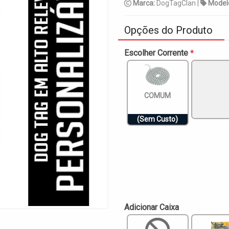
Marca:
DogTagClan |
Model
Opções do Produto
Escolher Corrente
*
COMUM
(Sem Custo)
Adicionar Caixa