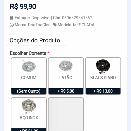
R$ 99,90
Estoque:
Disponível |
Cód:
0606529541552
Marca:
DogTagClan |
Modelo:
MESCLADA
Opções do Produto
Escolher Corrente
*
COMUM
LATÃO
BLACK PIANO
(Sem Custo)
+ R$ 5,00
+ R$ 13,00
AÇO INOX