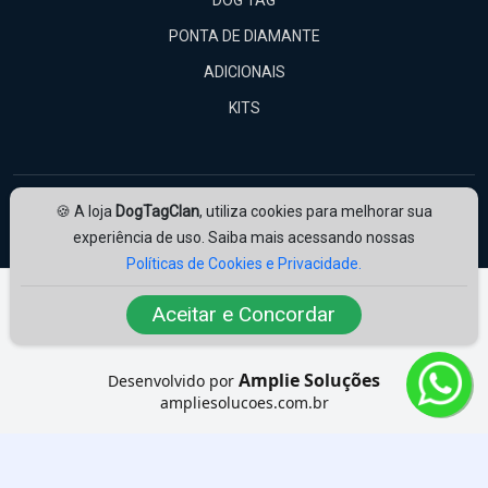
KITS
🍪 A loja
DogTagClan
, utiliza cookies para melhorar sua
experiência de uso. Saiba mais acessando nossas
Políticas de Cookies e Privacidade.
Amplie Soluções
Desenvolvido por
ampliesolucoes.com.br
Aceitar e Concordar
© 2026 | Todos os direitos reservados.
A gravação das Dog Tags levam em média de 3 à 4 dias úteis após a
compra para serem despachadas.