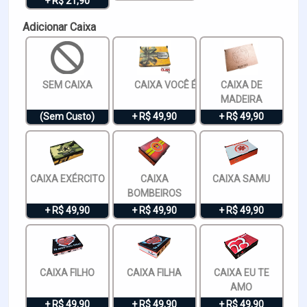
+ R$ 21,90
Adicionar Caixa
SEM CAIXA
CAIXA VOCÊ É ESPECIAL
CAIXA DE
MADEIRA
(Sem Custo)
+ R$ 49,90
+ R$ 49,90
CAIXA EXÉRCITO
CAIXA
CAIXA SAMU
BOMBEIROS
+ R$ 49,90
+ R$ 49,90
+ R$ 49,90
CAIXA FILHO
CAIXA FILHA
CAIXA EU TE
AMO
+ R$ 49,90
+ R$ 49,90
+ R$ 49,90