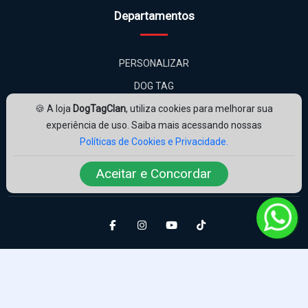
🍪 A loja
DogTagClan
, utiliza cookies para melhorar sua
experiência de uso. Saiba mais acessando nossas
Políticas de Cookies e Privacidade.
Amplie Soluções
Desenvolvido por
ampliesolucoes.com.br
Aceitar e Concordar
© 2026 | Todos os direitos reservados.
A gravação das Dog Tags levam em média de 3 à 4 dias úteis após a
compra para serem despachadas.