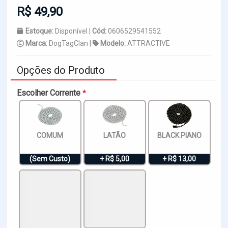
R$ 49,90
Estoque:
Disponível |
Cód:
0606529541552
Marca:
DogTagClan |
Modelo:
ATTRACTIVE
Opções do Produto
Escolher Corrente
*
COMUM
LATÃO
BLACK PIANO
(Sem Custo)
+ R$ 5,00
+ R$ 13,00