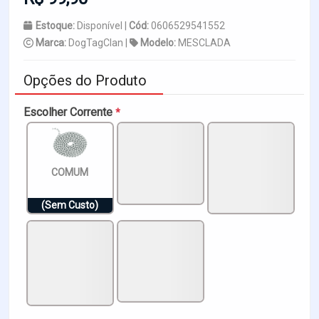
Estoque:
Disponível |
Cód:
0606529541552
Marca:
DogTagClan |
Modelo:
MESCLADA
Opções do Produto
Escolher Corrente
*
COMUM
(Sem Custo)