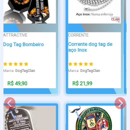
ATTRACTIVE
CLASSIC
Dog Tag Bandeira
Dog Tag Japão
Estados Unidos...
Marca:
DogTagClan
Marca:
DogTagClan
R$ 49,90
R$ 29,90