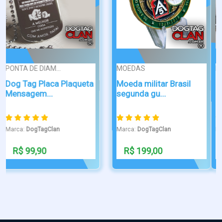
PONTA DE DIAM...
PONTA DE DIAM...
Dog Tag mercenários
Dog tag Brasil PDC
corvo expe...
Marca:
DogTagClan
Marca:
DogTagClan
R$ 99,90
R$ 80,00