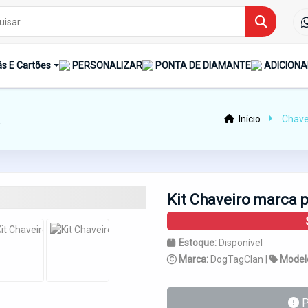
s E Cartões
PERSONALIZAR
PONTA DE DIAMANTE
ADICIONA
Início
Chave
Kit Chaveiro marca 
Estoque:
Disponível
Marca:
DogTagClan |
Model
P