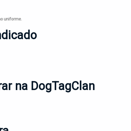
no uniforme.
ndicado
rar na DogTagClan
ra