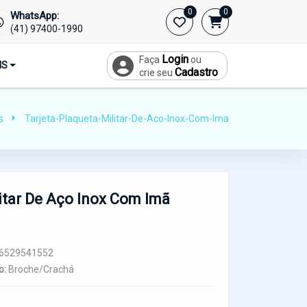
0
0
WhatsApp:
(41) 97400-1990
Login
Faça
ou
IS
Cadastro
crie seu
s
Tarjeta-Plaqueta-Militar-De-Aco-Inox-Com-Ima
litar De Aço Inox Com Imã
6529541552
o:
Broche/Crachá