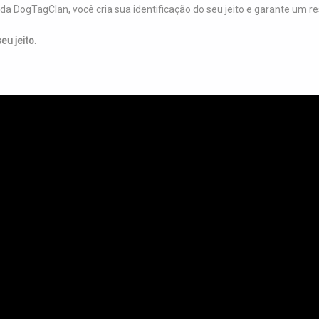
a DogTagClan, você cria sua identificação do seu jeito e garante um res
eu jeito.