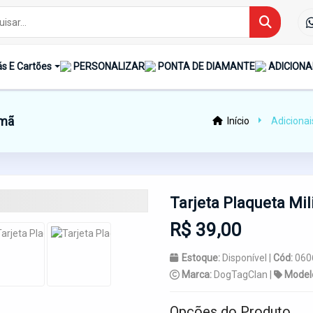
s E Cartões
PERSONALIZAR
PONTA DE DIAMANTE
ADICIONA
Imã
Início
Adicionai
Tarjeta Plaqueta Mi
R$ 39,00
Estoque:
Disponível |
Cód:
060
Marca:
DogTagClan |
Model
Opções do Produto