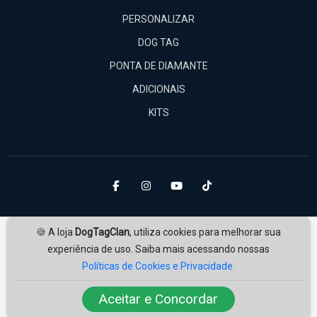
PERSONALIZAR
DOG TAG
PONTA DE DIAMANTE
ADICIONAIS
KITS
🍪 A loja
DogTagClan
, utiliza cookies para melhorar sua
experiência de uso. Saiba mais acessando nossas
Políticas de Cookies e Privacidade.
Amplie Soluções
Desenvolvido por
ampliesolucoes.com.br
Aceitar e Concordar
© 2026 | Todos os direitos reservados.