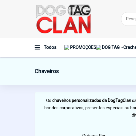
Todos
PROMOÇÕES
DOG TAG
Crachá
Chaveiros
Os
chaveiros personalizados da DogTagClan
sã
brindes corporativos, presentes especiais ou
di
Ordenar Por: