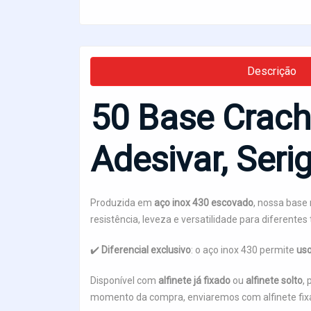
Descrição
50 Base Crach
Adesivar, Seri
Produzida em
aço inox 430 escovado
, nossa base
resistência, leveza e versatilidade para diferentes 
✔️
Diferencial exclusivo
: o aço inox 430 permite
uso
Disponível com
alfinete já fixado
ou
alfinete solto
,
momento da compra, enviaremos com alfinete fi