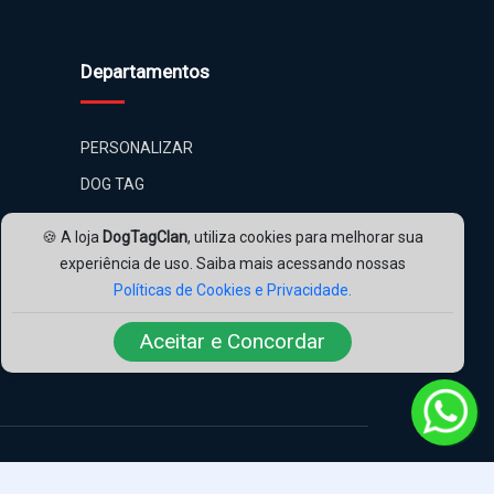
Departamentos
PERSONALIZAR
DOG TAG
PONTA DE DIAMANTE
🍪 A loja
DogTagClan
, utiliza cookies para melhorar sua
ADICIONAIS
experiência de uso. Saiba mais acessando nossas
Políticas de Cookies e Privacidade.
KITS
Aceitar e Concordar
Nossas Redes: