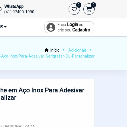
0
0
WhatsApp:
(41) 97400-1990
Login
Faça
ou
IS
Cadastro
crie seu
Início
Adicionais
Aco-Inox-Para-Adesivar-Serigrafar-Ou-Personalizar
he em Aço Inox Para Adesivar
alizar
o:
PERSONALIZADA