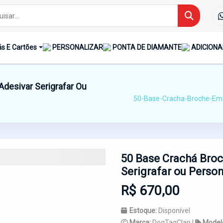
s E Cartões
PERSONALIZAR
PONTA DE DIAMANTE
ADICIONA
desivar Serigrafar Ou
50-Base-Cracha-Broche-Em-
50 Base Crachá Broc
Serigrafar ou Person
R$ 670,00
Estoque:
Disponível
Marca:
DogTagClan |
Model