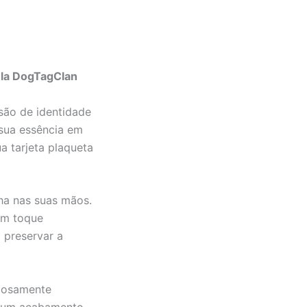
ela DogTagClan
são de identidade
 sua essência em
a tarjeta plaqueta
ha nas suas mãos.
 um toque
 preservar a
ulosamente
e um acabamento