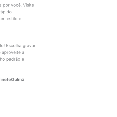
 por você. Visite
rápido
m estilo e
lo! Escolha gravar
e aproveite a
nho padrão e
fineteOuImã