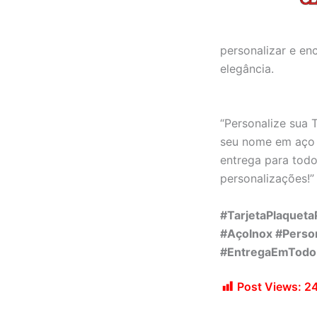
personalizar e e
elegância.
“Personalize sua 
seu nome em aço i
entrega para todo
personalizações!”
#TarjetaPlaquet
#AçoInox #Pers
#EntregaEmTodoBr
Post Views:
2