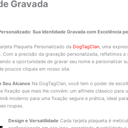
de Gravada
 Personalizado: Sua Identidade Gravada com Excelência p
arjeta Plaqueta Personalizado da
DogTagClan
, uma expres
o. Com a precisão da gravação personalizada, refletimos a
endo a oportunidade de gravar seu nome e personalizar su
de poucos cliques em nosso site.
o Seu Alcance
Na DogTagClan, você tem o poder de escol
de fixação que mais lhe convém: um alfinete clássico para
 imã moderno para uma fixação segura e prática, ideal para
uas roupas.
Design e Versatilidade
Cada tarjeta plaqueta é metic
confeccionada em aço inox, garantindo durabilidade 