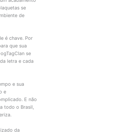
laquetas se
ambiente de
e é chave. Por
para que sua
 DogTagClan se
da letra e cada
empo e sua
o e
omplicado. E não
 todo o Brasil,
riza.
lizado da