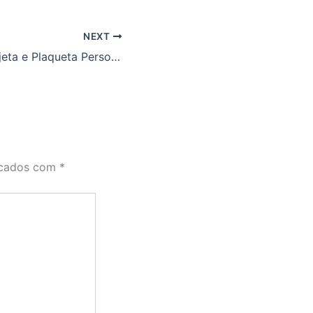
NEXT
A Origem da Tarjeta e Plaqueta Personalizada: Uma Jornada Através do Tempo
rcados com
*