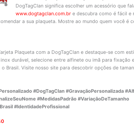
DogTagClan significa escolher um acessório que fala
www.dogtagclan.com.br
e descubra como é fácil e 
ncomendar a sua plaqueta. Mostre ao mundo quem você é co
Tarjeta Plaqueta com a DogTagClan e destaque-se com esti
nox durável, selecione entre alfinete ou imã para fixação 
 o Brasil. Visite nosso site para descobrir opções de tama
aPersonalizado #DogTagClan #GravaçãoPersonalizada #Al
onalizeSeuNome #MedidasPadrão #VariaçãoDeTamanho
asil #IdentidadeProfissional
40