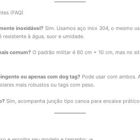
ntes (FAQ)
lmente inoxidável?
Sim. Usamos aço inox 304, o mesmo usa
 é resistente à água, suor e umidade.
mais comum?
O padrão militar é 60 cm + 10 cm, mas no si
pingente ou apenas com dog tag?
Pode usar com ambos. A
olares mais robustos ou tags com peso.
o?
Sim, acompanha junção tipo canoa para encaixe prático
ixo e escolha seu modelo e tamanho: →