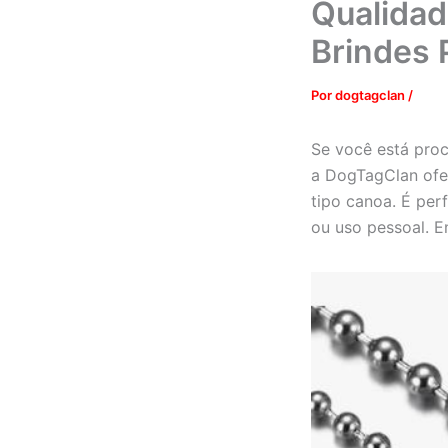
Qualidad
Brindes 
Por
dogtagclan
/
Se você está procu
a DogTagClan ofe
tipo canoa. É per
ou uso pessoal. E