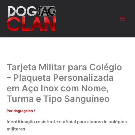
Ir
para
o
conteúdo
Tarjeta Militar para Colégio
– Plaqueta Personalizada
em Aço Inox com Nome,
Turma e Tipo Sanguíneo
Por
dogtagclan
/
Identificação resistente e oficial para alunos de colégios
militares