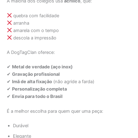
A maioria dos colégios usa
acrílico
, que:
quebra com facilidade
arranha
amarela com o tempo
descola a impressão
A DogTagClan oferece:
✔
Metal de verdade (aço inox)
✔
Gravação profissional
✔
Imã de alta fixação
(não agride a farda)
✔
Personalização completa
✔
Envia para todo o Brasil
É a melhor escolha para quem quer uma peça:
Durável
Elegante