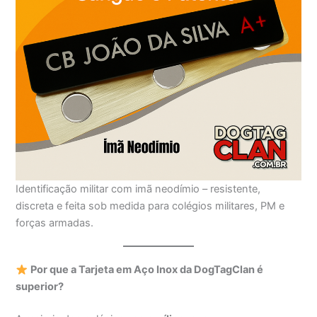
Identificação militar com imã neodímio – resistente,
discreta e feita sob medida para colégios militares, PM e
forças armadas.
Por que a Tarjeta em Aço Inox da DogTagClan é
superior?