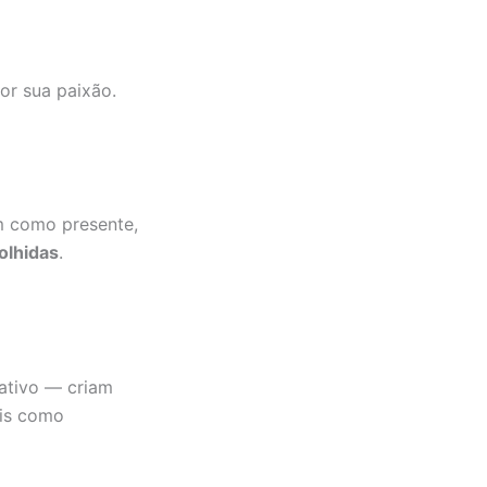
or sua paixão.
m como presente,
olhidas
.
ativo — criam
ais como