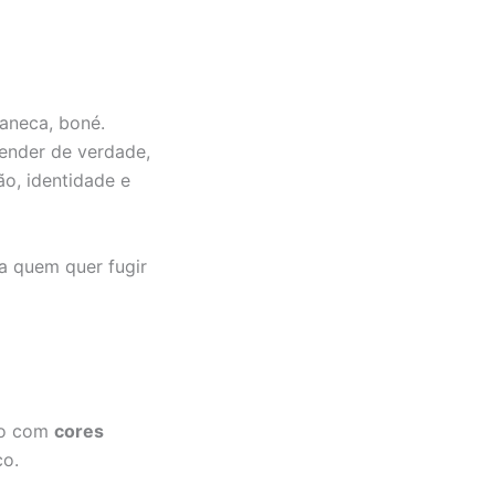
aneca, boné.
eender de verdade,
o, identidade e
a quem quer fugir
do com
cores
co.