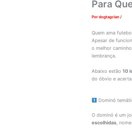
Para Qu
Por
dogtagclan
/
Quem ama futebol
Apesar de funcion
o melhor caminho
lembrança.
Abaixo estão
10 i
do óbvio e acerta
Dominó temátic
O dominó é um jo
escolhidas
, nome