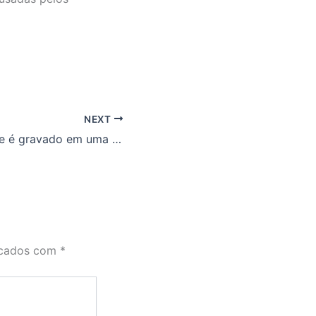
NEXT
“Você sabe o que é gravado em uma Dog Tag? Descubra aqui!”
rcados com
*