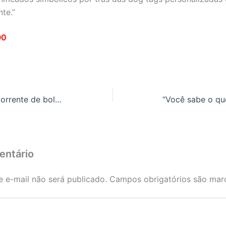
te.”
90
Você sabe escolher a corrente de bolinha ideal para a dog tag Descubra aqui
entário
 e-mail não será publicado.
Campos obrigatórios são ma