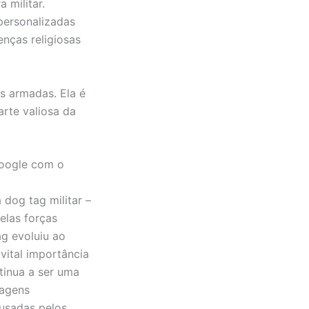
 militar.
personalizadas
nças religiosas
s armadas. Ela é
rte valiosa da
Google com o
 dog tag militar –
pelas forças
g evoluiu ao
vital importância
tinua a ser uma
sagens
 usadas pelos