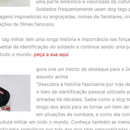
uma parte simbólica e valorizada da cultura
Soldados frequentemente usam dog tags 
gens inspiradoras ou engraçadas, nomes de familiares, cre
ações de filmes famosos.
tag militar tem uma longa história e importância nas força
ntal da identificação do soldado e continua sendo uma pa
m todo o mundo.
peça a sua aqui
gora crie um trecho de destaque para o 
assunto acima
“Descubra a história fascinante por trás da
o item de identificação pessoal utilizado 
armadas há décadas. Saiba como a dog ta
longo dos anos para se tornar um item de 
em situações de combate, e como ela con
 cultura militar em todo o mundo. Conheça também as men
gnificados simbólicos por trás das dog tags personalizadas