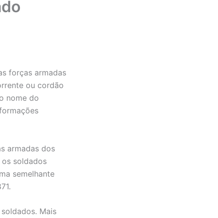
ado
las forças armadas
orrente ou cordão
 o nome do
informações
ças armadas dos
r os soldados
tema semelhante
71.
s soldados. Mais