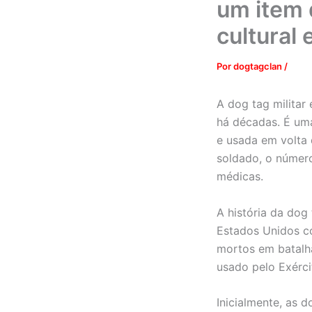
um item 
cultural 
Por
dogtagclan
/
A dog tag militar
há décadas. É uma
e usada em volta
soldado, o número
médicas.
A história da dog
Estados Unidos co
mortos em batalha
usado pelo Exérci
Inicialmente, as 