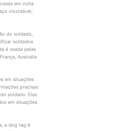
presas em volta
aço inoxidável,
ção do soldado,
ificar soldados
da é usada pelas
França, Austrália
es em situações
ormações precisas
 do soldado. Elas
dos em situações
, a dog tag é