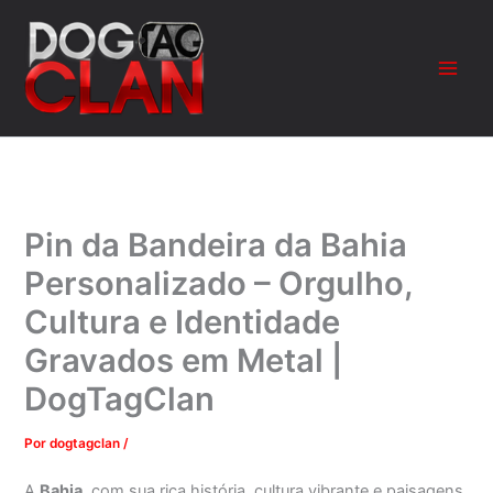
Ir
para
o
conteúdo
Pin da Bandeira da Bahia
Personalizado – Orgulho,
Cultura e Identidade
Gravados em Metal |
DogTagClan
Por
dogtagclan
/
A
Bahia
, com sua rica história, cultura vibrante e paisagens