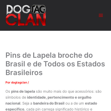
Ir
para
o
conteúdo
Pins de Lapela broche do
Brasil e de Todos os Estados
Brasileiros
Por
dogtagclan
/
Os
pins de lapela
são muito mais do que acessórios: são
símbolos de
identidade, pertencimento e orgulho
nacional
. Seja a
bandeira do Brasil
ou a de um
estado
específico
, cada pin carrega significado histórico e