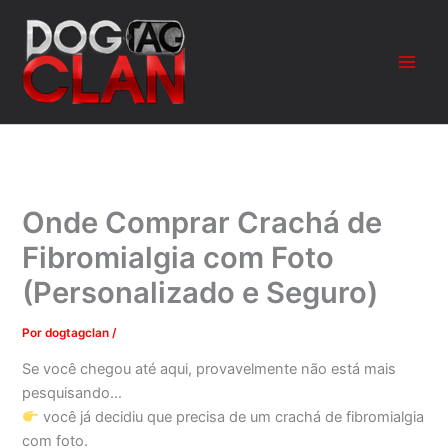
Ir
para
o
conteúdo
Onde Comprar Crachá de
Fibromialgia com Foto
(Personalizado e Seguro)
Por
dogtagclan
/
Se você chegou até aqui, provavelmente não está mais
pesquisando…
você já decidiu que precisa de um crachá de fibromialgia
com foto.