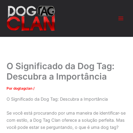
Ir
para
o
conteúdo
O Significado da Dog Tag:
Descubra a Importância
Por
dogtagclan
/
O Significado da Dog Tag: Descubra a Importância
Se você está procurando por uma maneira de identificar-se
com estilo, a Dog Tag Clan oferece a solução perfeita. Mas
você pode estar se perguntando, o que é uma dog tag?