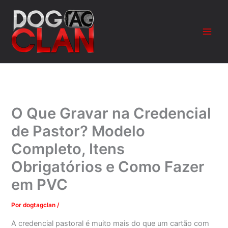
Ir
para
o
conteúdo
O Que Gravar na Credencial
de Pastor? Modelo
Completo, Itens
Obrigatórios e Como Fazer
em PVC
Por
dogtagclan
/
A credencial pastoral é muito mais do que um cartão com