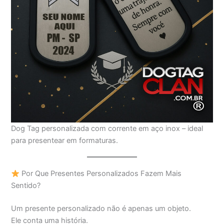
Dog Tag personalizada com corrente em aço inox – ideal
para presentear em formaturas.
Por Que Presentes Personalizados Fazem Mais
Sentido?
Um presente personalizado não é apenas um objeto.
Ele conta uma história.