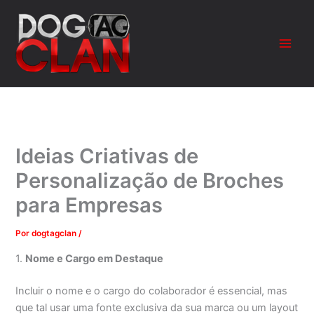
Ir
para
o
conteúdo
Ideias Criativas de
Personalização de Broches
para Empresas
Por
dogtagclan
/
1.
Nome e Cargo em Destaque
Incluir o nome e o cargo do colaborador é essencial, mas
que tal usar uma fonte exclusiva da sua marca ou um layout