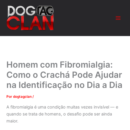
Ir
para
o
conteúdo
Homem com Fibromialgia:
Como o Crachá Pode Ajudar
na Identificação no Dia a Dia
Por
dogtagclan
/
A fibromialgia é uma condição muitas vezes invisível — e
quando se trata de homens, o desafio pode ser ainda
maior.