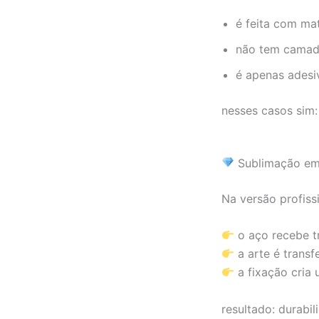
é feita com mat
não tem camad
é apenas adesi
nesses casos sim
Sublimação em
Na versão profissi
o aço recebe t
a arte é transf
a fixação cria
resultado: durabil