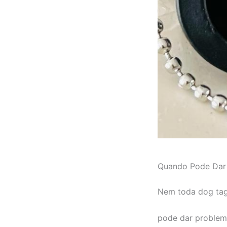
Quando Pode Dar
Nem toda dog tag 
pode dar problem