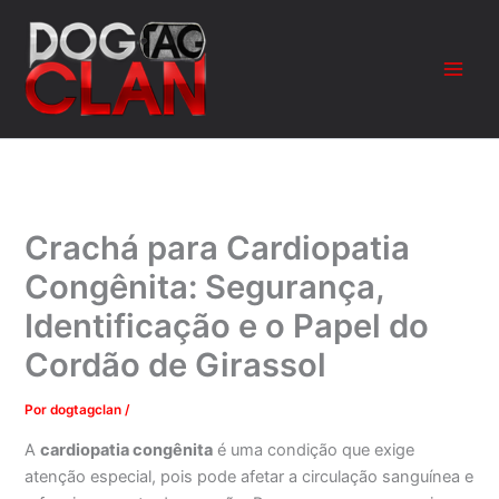
Ir
para
o
conteúdo
Crachá para Cardiopatia
Congênita: Segurança,
Identificação e o Papel do
Cordão de Girassol
Por
dogtagclan
/
A
cardiopatia congênita
é uma condição que exige
atenção especial, pois pode afetar a circulação sanguínea e