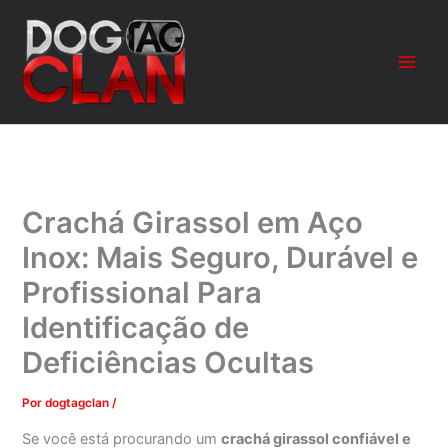
Ir
para
o
conteúdo
Crachá Girassol em Aço
Inox: Mais Seguro, Durável e
Profissional Para
Identificação de
Deficiências Ocultas
Por
dogtagclan
/
Se você está procurando um
crachá girassol confiável e