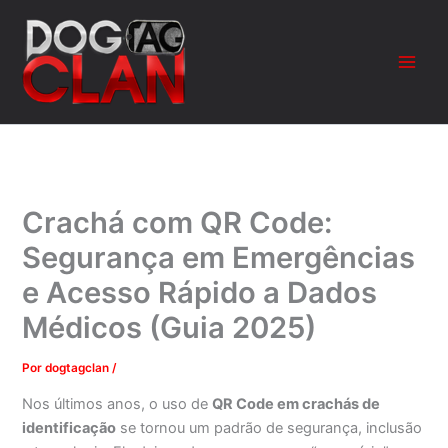
Ir
para
o
conteúdo
Crachá com QR Code:
Segurança em Emergências
e Acesso Rápido a Dados
Médicos (Guia 2025)
Por
dogtagclan
/
Nos últimos anos, o uso de
QR Code em crachás de
identificação
se tornou um padrão de segurança, inclusão