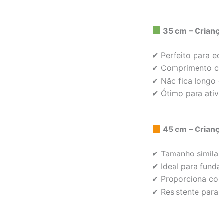
35 cm – Crianç
✔ Perfeito para e
✔ Comprimento co
✔ Não fica longo
✔ Ótimo para ativ
45 cm – Crianç
✔ Tamanho similar
✔ Ideal para fund
✔ Proporciona con
✔ Resistente par