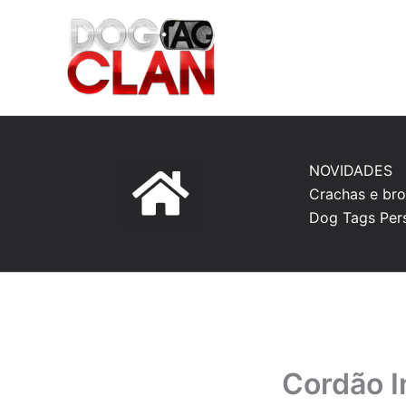
Ir
para
o
conteúdo
NOVIDADES
Crachas e bro
Dog Tags Per
Cordão I