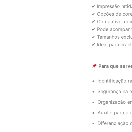
✔ Impressão nítid
✔ Opções de cores
✔ Compatível com 
✔ Pode acompan
✔ Tamanhos exclu
✔ Ideal para cra
Para que serve
Identificação r
Segurança na e
Organização em 
Auxílio para pr
Diferenciação 