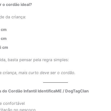
 o cordão ideal?
de da criança:
 cm
 cm
5 cm
ida, basta pensar pela regra simples:
 criança, mais curto deve ser o cordão.
s do Cordão Infantil IdentificaME / DogTagClan
e confortável
rritação no pescoço