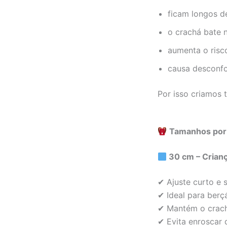
ficam longos d
o crachá bate n
aumenta o risc
causa desconf
Por isso criamos 
Tamanhos por i
30 cm – Crianç
✔ Ajuste curto e 
✔ Ideal para berç
✔ Mantém o crachá
✔ Evita enroscar 