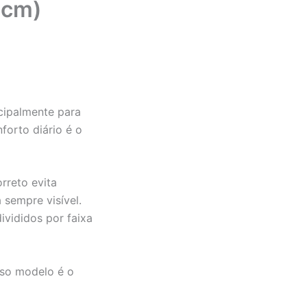
5cm)
ncipalmente para
forto diário é o
rreto evita
sempre visível.
divididos por faixa
sso modelo é o