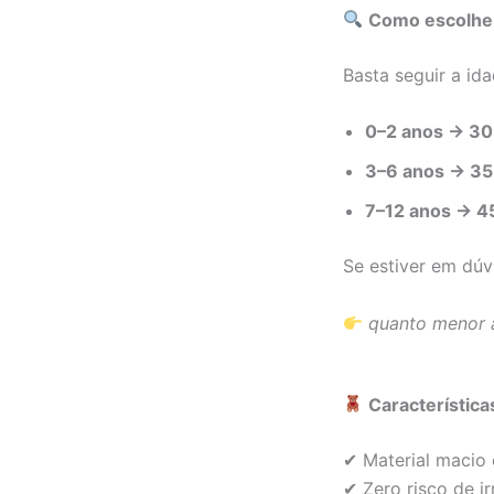
Como escolher
Basta seguir a ida
0–2 anos → 30
3–6 anos → 35
7–12 anos → 4
Se estiver em dúv
quanto menor a
Característica
✔ Material macio 
✔ Zero risco de i