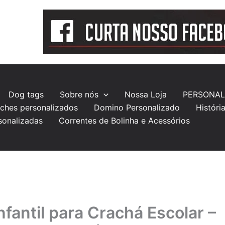
Dog tags
Sobre nós
Nossa Loja
PERSONAL
ches personalizados
Domino Personalizado
Históri
sonalizadas
Correntes de Bolinha e Acessórios
nfantil para Crachá Escolar –