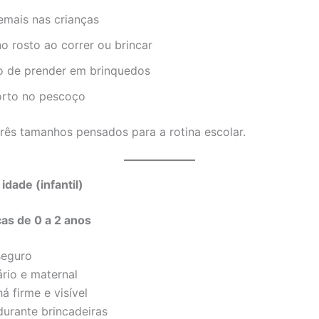
emais nas crianças
o rosto ao correr ou brincar
o de prender em brinquedos
orto no pescoço
três tamanhos pensados para a rotina escolar.
dade (infantil)
as de 0 a 2 anos
seguro
ário e maternal
 firme e visível
durante brincadeiras