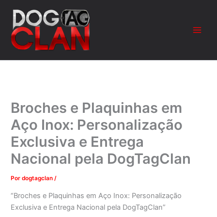
Ir
para
o
conteúdo
Broches e Plaquinhas em
Aço Inox: Personalização
Exclusiva e Entrega
Nacional pela DogTagClan
Por
dogtagclan
/
“Broches e Plaquinhas em Aço Inox: Personalização
Exclusiva e Entrega Nacional pela DogTagClan”