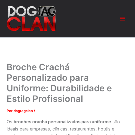
Ir
para
o
conteúdo
Broche Crachá
Personalizado para
Uniforme: Durabilidade e
Estilo Profissional
Por
dogtagclan
/
Os
broches crachá personalizados para uniforme
são
ideais para empresas, clínicas, restaurantes, hotéis e