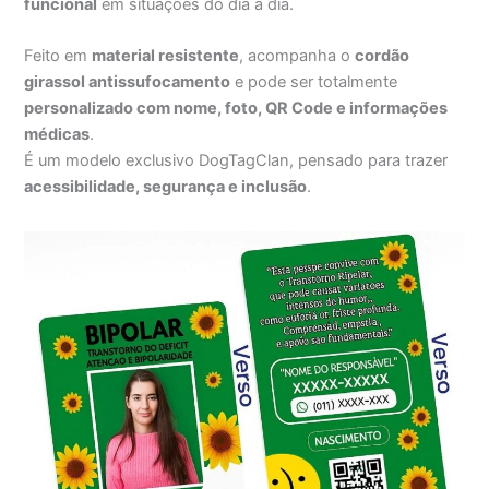
funcional
em situações do dia a dia.
Feito em
material resistente
, acompanha o
cordão
girassol antissufocamento
e pode ser totalmente
personalizado com nome, foto, QR Code e informações
médicas
.
É um modelo exclusivo DogTagClan, pensado para trazer
acessibilidade, segurança e inclusão
.