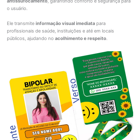
antissufocamento
, garantindo conforto e segurança para
o usuário.
Ele transmite
informação visual imediata
para
profissionais de saúde, instituições e até em locais
públicos, ajudando no
acolhimento e respeito
.