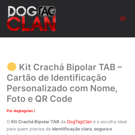
Ir
para
o
conteúdo
Kit Crachá Bipolar TAB –
Cartão de Identificação
Personalizado com Nome,
Foto e QR Code
Por
dogtagclan
/
O
Kit Crachá Bipolar TAB
da
DogTagClan
é a escolha ideal
para quem precisa de
identificação clara, segura e