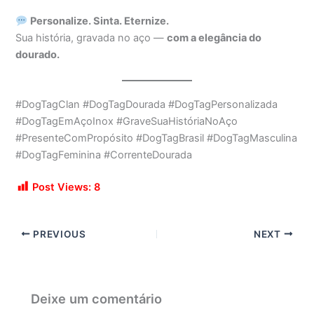
Personalize. Sinta. Eternize.
Sua história, gravada no aço —
com a elegância do
dourado.
#DogTagClan #DogTagDourada #DogTagPersonalizada
#DogTagEmAçoInox #GraveSuaHistóriaNoAço
#PresenteComPropósito #DogTagBrasil #DogTagMasculina
#DogTagFeminina #CorrenteDourada
Post Views:
8
PREVIOUS
NEXT
Deixe um comentário