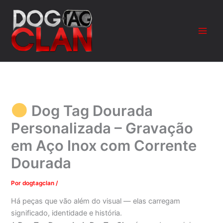
Ir
para
o
conteúdo
Dog Tag Dourada
Personalizada – Gravação
em Aço Inox com Corrente
Dourada
Por
dogtagclan
/
Há peças que vão além do visual — elas carregam
significado, identidade e história.