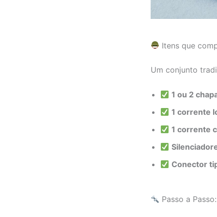
Itens que com
Um conjunto tradic
1 ou 2 chap
1 corrente
1 corrente 
Silenciador
Conector ti
Passo a Passo