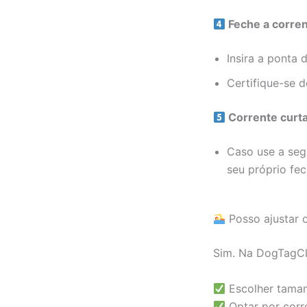
Feche a corren
Insira a ponta 
Certifique-se 
Corrente curta
Caso use a seg
seu próprio fec
Posso ajustar 
Sim. Na DogTagCl
Escolher taman
Optar por corre