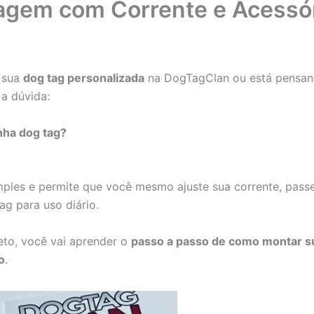
agem com Corrente e Acessó
 sua
dog tag personalizada
na DogTagClan ou está pensan
 a dúvida:
ha dog tag?
les e permite que você mesmo ajuste sua corrente, passe 
ag para uso diário.
eto, você vai aprender o
passo a passo de como montar s
o
.