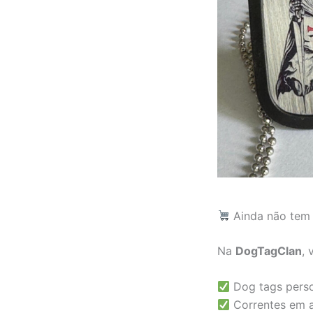
Ainda não tem
Na
DogTagClan
, 
Dog tags perso
Correntes em a