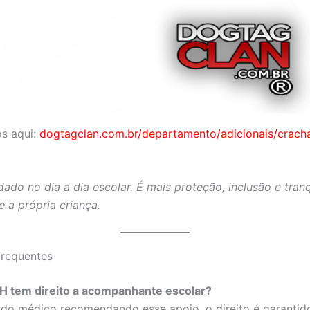
s aqui:
dogtagclan.com.br/departamento/adicionais/crach
dado no dia a dia escolar. É mais proteção, inclusão e tran
e a própria criança.
Frequentes
 tem direito a acompanhante escolar?
udo médico recomendando esse apoio, o direito é garantido 