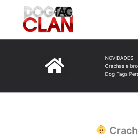
Ir
para
o
conteúdo
NOVIDADES
Crachas e bro
Dog Tags Per
Crachá