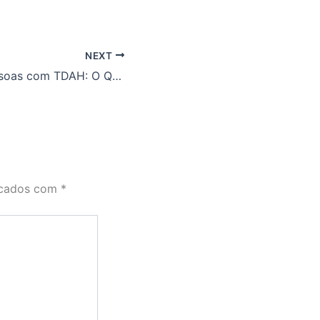
NEXT
Direitos das Pessoas com TDAH: O Que a Lei Garante e Como Garantir Apoio e Identificação na Prática
rcados com
*