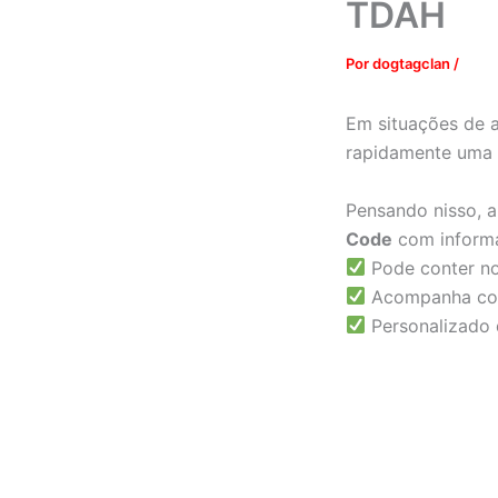
TDAH
Por
dogtagclan
/
Em situações de a
rapidamente uma 
Pensando nisso, 
Code
com inform
Pode conter no
Acompanha cor
Personalizado d