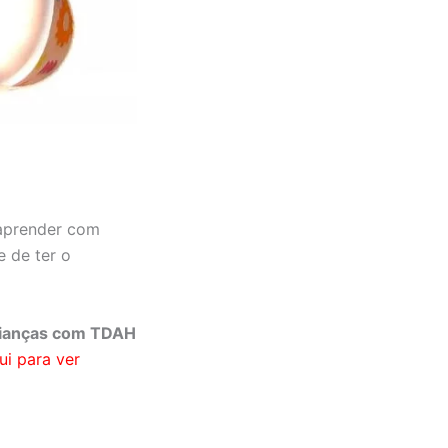
 aprender com
e de ter o
crianças com TDAH
ui para ver