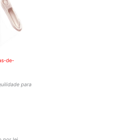
as-de-
quilidade para
por lei.