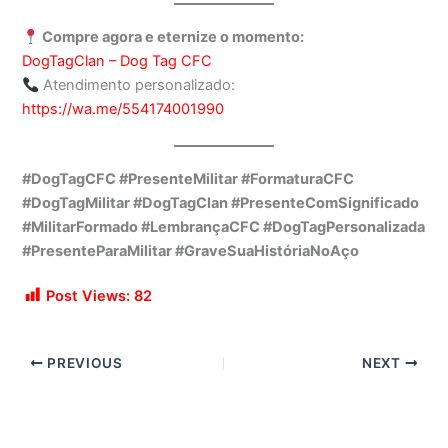
Compre agora e eternize o momento:
DogTagClan – Dog Tag CFC
Atendimento personalizado:
https://wa.me/554174001990
#DogTagCFC #PresenteMilitar #FormaturaCFC
#DogTagMilitar #DogTagClan #PresenteComSignificado
#MilitarFormado #LembrançaCFC #DogTagPersonalizada
#PresenteParaMilitar #GraveSuaHistóriaNoAço
Post Views:
82
PREVIOUS
NEXT