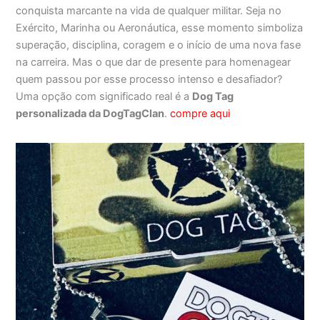
conquista marcante na vida de qualquer militar. Seja no
Exército, Marinha ou Aeronáutica, esse momento simboliza
superação, disciplina, coragem e o início de uma nova fase
na carreira. Mas o que dar de presente para homenagear
quem passou por esse processo intenso e desafiador?
Uma opção com significado real é a
Dog Tag
personalizada da DogTagClan
.
compre aqui