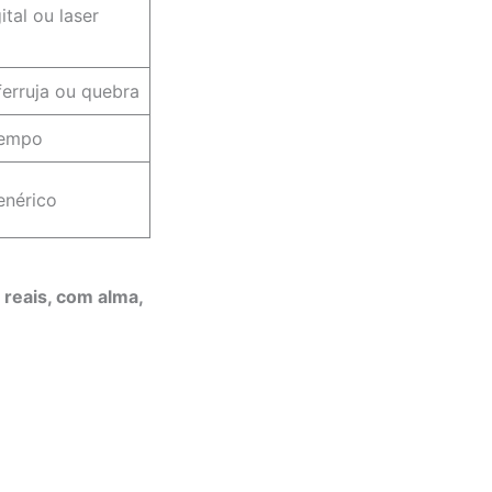
ital ou laser
ferruja ou quebra
tempo
enérico
 reais, com alma,