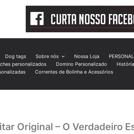
Dog tags
Sobre nós
Nossa Loja
PERSONAL
ches personalizados
Domino Personalizado
Históri
sonalizadas
Correntes de Bolinha e Acessórios
itar Original – O Verdadeiro Es