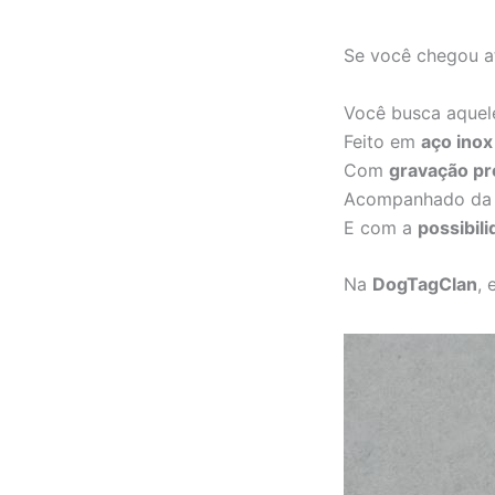
Se você chegou a
Você busca aquel
Feito em
aço inox
Com
gravação pr
Acompanhado d
E com a
possibil
Na
DogTagClan
, 