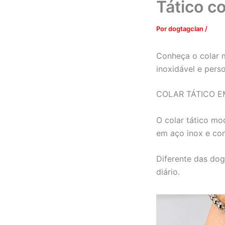
Tático c
Por
dogtagclan
/
Conheça o colar m
inoxidável e pers
COLAR TÁTICO E
O colar tático mo
em aço inox e co
Diferente das dog
diário.